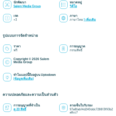
นักพัฒนา
หมวดหมู่
Salem Media Group
วิดีโอ
เรต
ภาษา
+3
ภาษาไทย
1 เพิ่มเติม
รูปแบบการจัดจำหน่าย
ราคา
การอนุญาต
ฟรี
กรรมสิทธิ์
Copyright © 2026 Salem
Media Group
ทำไมแอปนี้ถึงอยู่บน Uptodown
(ข้อมูลเพิ่มเติม)
ความปลอดภัยและความเป็นส่วนตัว
การอนุญาตที่จำเป็น
ลายเซ็นใบรับรอง
ดู 20 สิทธิ์
97a8fab14d240ddc728813f93b2
a8cc7