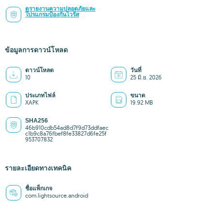
ดูรายงานความปลอดภัยและ
โปรแกรมป้องกันไวรัส
ข้อมูลการดาวน์โหลด
ดาวน์โหลด
วันที่
10
25 มิ.ย. 2026
ประเภทไฟล์
ขนาด
XAPK
19.92 MB
SHA256
46b910cdb54ad8d7f9d73ddfaec
c1b9c8a76fbef8fe33827d6fe25f
953707832
รายละเอียดทางเทคนิค
ชื่อแพ็กเกจ
com.lightsource.android