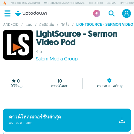
ARES: THE IRON VANGUARD
MY HERO ACADEMIA UNITED SURVIVAL
TICKET HERO
แอป VPN
BATTLE ROY
ANDROID
/
แอป
/
มัลติมีเดีย
/
วิดีโอ
/
LIGHTSOURCE - SERMON VIDEO
LightSource - Sermon
Video Pod
4.5
Salem Media Group
0
10
0
รีวิว
ดาวน์โหลด
ความปลอดภัย
ดาวน์โหลดเวอร์ชันล่าสุด
4.5
25 มิ.ย. 2026