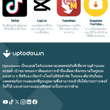
TikTok
CapCut
TubeMate
Snaptube
YouTube
ยินดีต้อนรับสู่ชุมชน
แอปตัดต่อวิดีโอ
TubeMate เวอร์ชัน
downloader &
วิดีโอสั้นระดับโลก
อย่างเป็นทางการ
ที่สามอย่างเป็น
ดาวน์โหลดเพลง
MP3 converter
จากติ๊กต็อก
ทางการ
และวิดีโอ HD ด้วย
วิธีที่สะอาดและ
ปลอดภัย
Uptodown เป็นแอปสโตร์แบบหลายแพลตฟอร์มที่เชี่ยวชาญด้านแอน
ดรอยด์ เป้าหมายของเราคือมอบการเข้าถึงแค็ตตาล็อกขนาดใหญ่ของ
แอปต่าง ๆ ที่ฟรีและเปิดกว้างโดยไม่มีข้อจำกัด ในขณะเดียวกันก็มอบ
แพลตฟอร์มการเผยแพร่ที่ถูกกฎหมายซึ่งสามารถเข้าถึงได้จากบราวเซอร์
ใดก็ได้ และผ่านทางแอปเนทีฟอย่างเป็นทางการด้วย